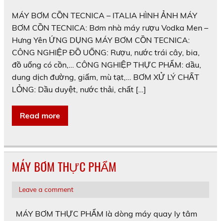
MÁY BƠM CỒN TECNICA – ITALIA HÌNH ẢNH MÁY
BƠM CỒN TECNICA: Bơm nhà máy rượu Vodka Men –
Hưng Yên ỨNG DỤNG MÁY BƠM CỒN TECNICA:
CÔNG NGHIỆP ĐỒ UỐNG: Rượu, nước trái cây, bia,
đồ uống có cồn,… CÔNG NGHIỆP THỰC PHẨM: dầu,
dung dịch đường, giấm, mù tạt,… BƠM XỬ LÝ CHẤT
LỎNG: Dầu duyệt, nước thải, chất […]
Read more
MÁY BƠM THỰC PHẨM
Leave a comment
MÁY BƠM THỰC PHẨM là dòng máy quay ly tâm