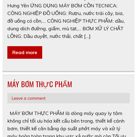
Hưng Yên ỨNG DỤNG MÁY BƠM CỒN TECNICA:
CÔNG NGHIỆP ĐỒ UỐNG: Rượu, nước trái cây, bia,
đồ uống có cồn,… CÔNG NGHIỆP THỰC PHẨM: dầu,
dung dịch đường, giấm, mù tạt,… BƠM XỬ LÝ CHẤT
LỎNG: Dầu duyệt, nước thải, chất […]
Read more
MÁY BƠM THỰC PHẨM
Leave a comment
MÁY BƠM THỰC PHẨM là dòng máy quay ly tâm
không chỉ tối ưu hóa kết cấu bên trong, thiết kế cánh
bơm, thiết kế cân bằng áp suất phớt máy và xử lý
máy hoàn toàn trong khu vực xả nước mà còn Tối ưu