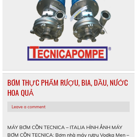
BƠM THỰC PHẨM RƯỢU, BIA, DẦU, NƯỚC
HOA QUẢ
Leave a comment
MÁY BƠM CỒN TECNICA – ITALIA HÌNH ẢNH MÁY
BƠM CỒN TECNICA: Bơm nhà máy rượu Vodka Men –