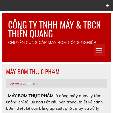
Skip
to
content
CÔNG TY TNHH MÁY & TBCN
THIÊN QUANG
CHUYÊN CUNG CẤP MÁY BƠM CÔNG NGHIỆP
MÁY BƠM THỰC PHẨM
Leave a comment
MÁY BƠM THỰC PHẨM
là dòng máy quay ly tâm
không chỉ tối ưu hóa kết cấu bên trong, thiết kế cánh
bơm, thiết kế cân bằng áp suất phớt máy và xử lý