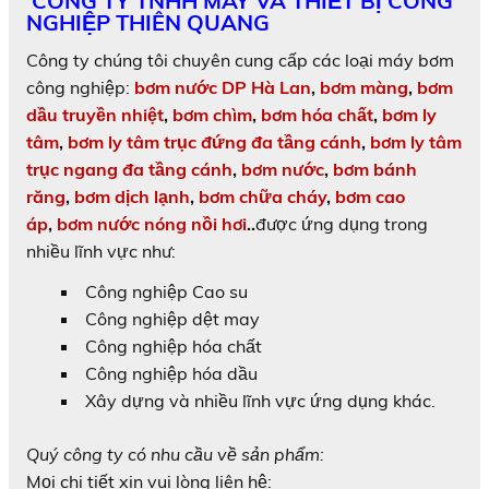
CÔNG TY TNHH MÁY VÀ THIẾT BỊ CÔNG
NGHIỆP THIÊN QUANG
Công ty chúng tôi chuyên cung cấp các loại máy bơm
công nghiệp:
bơm nước DP Hà Lan
,
bơm màng
,
bơm
dầu truyền nhiệt
,
bơm chìm
,
bơm hóa chất
,
bơm
l
y
tâm
,
bơm ly tâm trục đứng đa tầng cánh
,
bơm ly tâm
trục ngang đa tầng cánh
,
bơm nước
,
bơm bánh
răng
,
bơm dịch lạnh
,
bơm chữa cháy
,
bơm
c
ao
áp
,
bơm nước nóng nồi hơi
..
được ứng dụng trong
nhiều lĩnh vực như:
Công nghiệp Cao su
Công nghiệp dệt may
Công nghiệp hóa chất
Công nghiệp hóa dầu
Xây dựng và nhiều lĩnh vực ứng dụng khác.
Quý công ty có nhu cầu về sản phẩm:
Mọi chi tiết xin vui lòng liên hệ: