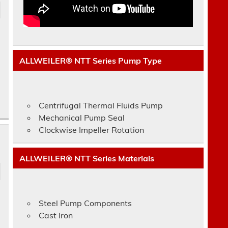
ALLWEILER® NTT Series Pump Type
Centrifugal Thermal Fluids Pump
Mechanical Pump Seal
Clockwise Impeller Rotation
ALLWEILER® NTT Series Materials
Steel Pump Components
c
Cast Iron