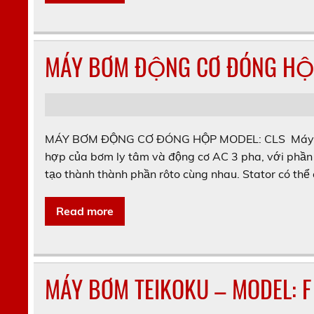
MÁY BƠM ĐỘNG CƠ ĐÓNG HỘ
MÁY BƠM ĐỘNG CƠ ĐÓNG HỘP MODEL: CLS Máy bơ
hợp của bơm ly tâm và động cơ AC 3 pha, với phần t
tạo thành thành phần rôto cùng nhau. Stator có thể
Read more
MÁY BƠM TEIKOKU – MODEL: F