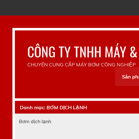
Skip
to
content
CÔNG TY TNHH MÁY &
CHUYÊN CUNG CẤP MÁY BƠM CÔNG NGHIỆP
Sản p
Danh mục:
BƠM DỊCH LẠNH
Bơm dịch lạnh