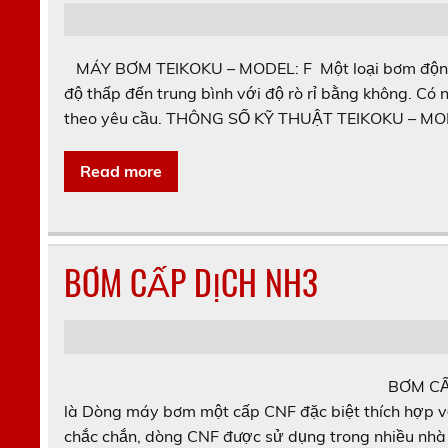
MÁY BƠM TEIKOKU – MODEL: F Một loại bơm động c
độ thấp đến trung bình với độ rò rỉ bằng không. Có 
theo yêu cầu. THÔNG SỐ KỸ THUẬT TEIKOKU – MOD
Read more
BƠM CẤP DỊCH NH3
BƠM CẤ
là Dòng máy bơm một cấp CNF đặc biệt thích hợp vớ
chắc chắn, dòng CNF được sử dụng trong nhiều nhà 