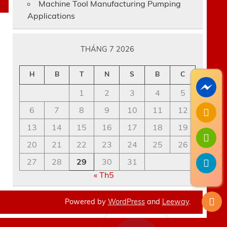
Machine Tool Manufacturing Pumping
Applications
THÁNG 7 2026
H
B
T
N
S
B
C
1
2
3
4
5
6
7
8
9
10
11
12
13
14
15
16
17
18
19
20
21
22
23
24
25
26
27
28
29
30
31
« Th5
Powered by
WordPress
and
Leeway
.