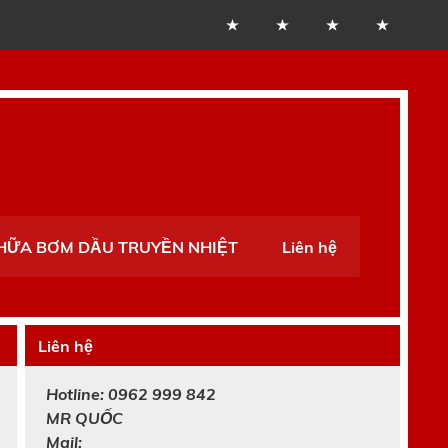
CHỮA BƠM DẦU TRUYỀN NHIỆT
Liên hệ
Liên hệ
Hotline: 0962 999 842
MR
QUỐC
Mail: