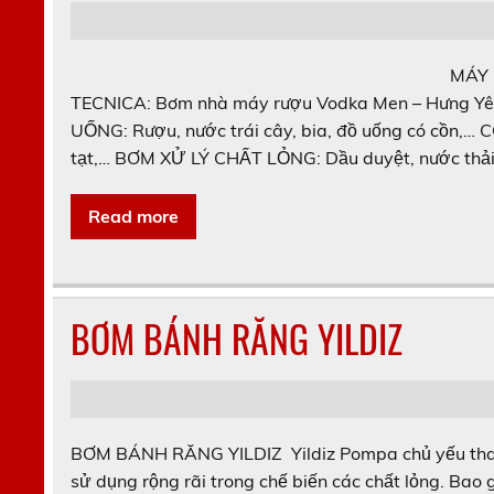
MÁY 
TECNICA: Bơm nhà máy rượu Vodka Men – Hưng
UỐNG: Rượu, nước trái cây, bia, đồ uống có cồn,
tạt,… BƠM XỬ LÝ CHẤT LỎNG: Dầu duyệt, nước thải,
Read more
BƠM BÁNH RĂNG YILDIZ
BƠM BÁNH RĂNG YILDIZ Yildiz Pompa chủ yếu tha
sử dụng rộng rãi trong chế biến các chất lỏng. B