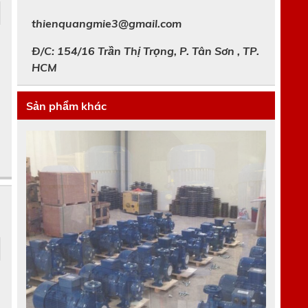
thienquangmie3@gmail.com
Đ/C: 154/16 Trần Thị Trọng, P. Tân Sơn , TP.
HCM
Sản phẩm khác