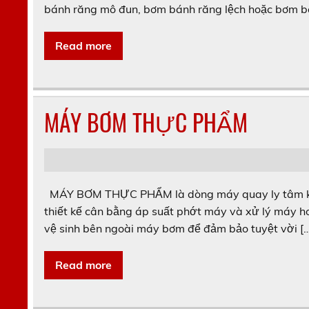
bánh răng mô đun, bơm bánh răng lệch hoặc bơm b
Read more
MÁY BƠM THỰC PHẨM
MÁY BƠM THỰC PHẨM là dòng máy quay ly tâm không
thiết kế cân bằng áp suất phớt máy và xử lý máy h
vệ sinh bên ngoài máy bơm để đảm bảo tuyệt vời [
Read more