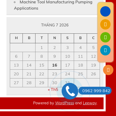
Machine Tool Manufacturing Pumping
Applications
THÁNG 7 2026
H
B
T
N
S
B
C
1
2
3
4
5
6
7
8
9
10
11
12
13
14
15
16
17
18
19
20
21
22
23
24
25
26
27
28
29
30
31
« Th5
0962 999 842
Powered by
WordPress
and
Leeway
.