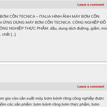
Leave a comment
BƠM CỒN TECNICA – ITALIA HÌNH ẢNH MÁY BƠM CỒN
 Yên ỨNG DỤNG MÁY BƠM CỒN TECNICA: CÔNG NGHIỆP ĐỒ
… CÔNG NGHIỆP THỰC PHẨM: dầu, dung dịch đường, giấm, mù
 chất […]
Leave a comment
m gia vào sản xuất máy bơm bánh răng công nghiệp được
ao gồm các sản phẩm: bơm bánh răng bơm thực phẩm, bơm