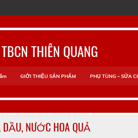
 TBCN THIÊN QUANG
hẩm
GIỚI THIỆU SẢN PHẨM
PHỤ TÙNG – SỬA 
, DẦU, NƯỚC HOA QUẢ