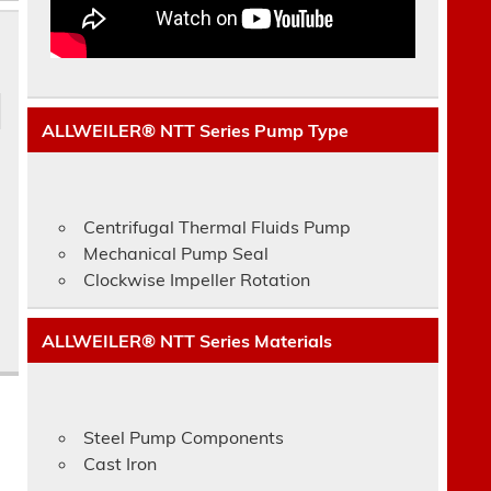
ALLWEILER® NTT Series Pump Type
Centrifugal Thermal Fluids Pump
Mechanical Pump Seal
Clockwise Impeller Rotation
ALLWEILER® NTT Series Materials
Steel Pump Components
Cast Iron