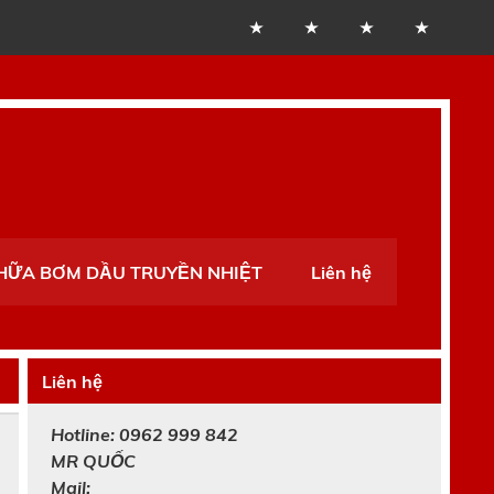
CHỮA BƠM DẦU TRUYỀN NHIỆT
Liên hệ
Liên hệ
Hotline: 0962 999 842
MR
QUỐC
Mail: