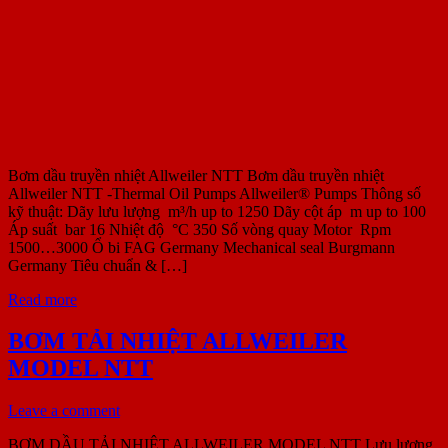
Bơm dầu truyền nhiệt Allweiler NTT Bơm dầu truyền nhiệt
Allweiler NTT -Thermal Oil Pumps Allweiler® Pumps Thông số
kỹ thuật: Dãy lưu lượng m³/h up to 1250 Dãy cột áp m up to 100
Áp suất bar 16 Nhiệt độ °C 350 Số vòng quay Motor Rpm
1500…3000 Ổ bi FAG Germany Mechanical seal Burgmann
Germany Tiêu chuẩn & […]
Read more
BƠM TẢI NHIỆT ALLWEILER
MODEL NTT
Leave a comment
BƠM DẦU TẢI NHIỆT ALLWEILER MODEL NTT Lưu lượng