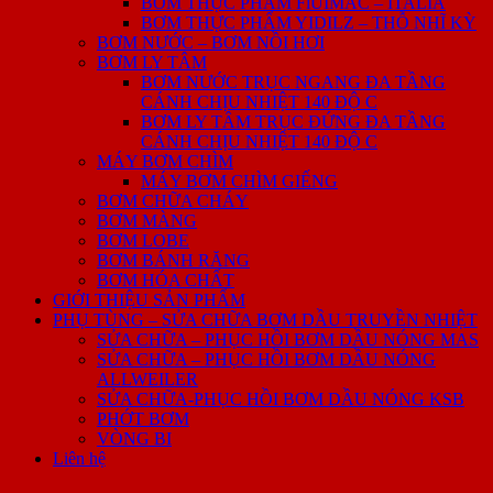
BƠM THỰC PHẨM FlUIMAC – ITALIA
BƠM THỰC PHẨM YIDILZ – THỖ NHĨ KỲ
BƠM NƯỚC – BƠM NỒI HƠI
BƠM LY TÂM
BƠM NƯỚC TRỤC NGANG ĐA TẦNG
CÁNH CHỊU NHIỆT 140 ĐỘ C
BƠM LY TÂM TRỤC ĐỨNG ĐA TẦNG
CÁNH CHỊU NHIỆT 140 ĐỘ C
MÁY BƠM CHÌM
MÁY BƠM CHÌM GIẾNG
BƠM CHỮA CHÁY
BƠM MÀNG
BƠM LOBE
BƠM BÁNH RĂNG
BƠM HÓA CHẤT
GIỚI THIỆU SẢN PHẨM
PHỤ TÙNG – SỬA CHỮA BƠM DẦU TRUYỀN NHIỆT
SỬA CHỮA – PHỤC HỒI BƠM DẦU NÓNG MAS
SỬA CHỮA – PHỤC HỒI BƠM DẦU NÓNG
ALLWEILER
SỬA CHỮA-PHỤC HỒI BƠM DẦU NÓNG KSB
PHỚT BƠM
VÒNG BI
Liên hệ