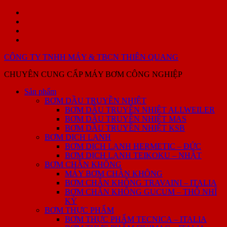
Skip
Sản
to
phẩm
GIỚI
content
THIỆU
PHỤ
SẢN
TÙNG
Liên
PHẨM
–
hệ
CÔNG TY TNHH MÁY & TBCN THIÊN QUANG
SỬA
CHỮA
CHUYÊN CUNG CẤP MÁY BƠM CÔNG NGHIỆP
BƠM
DẦU
Sản phẩm
TRUYỀN
BƠM DẦU TRUYỀN NHIỆT
NHIỆT
BƠM DẦU TRUYỀN NHIỆT ALLWEILER
BƠM DẦU TRUYỀN NHIỆT MAS
BƠM DẦU TRUYỀN NHIỆT KSB
BƠM DỊCH LẠNH
BƠM DỊCH LẠNH HERMETIC – ĐỨC
BƠM DỊCH LẠNH TEIKOKU – NHẬT
BƠM CHÂN KHÔNG
MÁY BƠM CHÂN KHÔNG
BƠM CHÂN KHÔNG TRAVAINI – ITALIA
BƠM CHÂN KHÔNG GUCUM – THỖ NHĨ
KỲ
BƠM THỰC PHẨM
BƠM THỰC PHẨM TECNICA – ITALIA