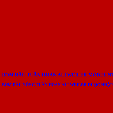
BƠM DẦU TUẦN HOÀN ALLWEILER MODEL 
BƠM DẦU NÓNG TUẦN HOÀN ALLWEILER ĐƯỢC NHẬP