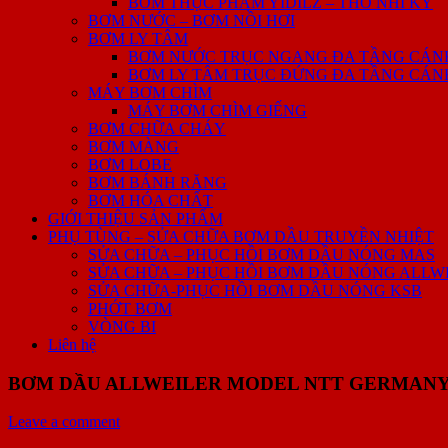
BƠM THỰC PHẨM YIDILZ – THỖ NHĨ KỲ
BƠM NƯỚC – BƠM NỒI HƠI
BƠM LY TÂM
BƠM NƯỚC TRỤC NGANG ĐA TẦNG CÁNH 
BƠM LY TÂM TRỤC ĐỨNG ĐA TẦNG CÁNH 
MÁY BƠM CHÌM
MÁY BƠM CHÌM GIẾNG
BƠM CHỮA CHÁY
BƠM MÀNG
BƠM LOBE
BƠM BÁNH RĂNG
BƠM HÓA CHẤT
GIỚI THIỆU SẢN PHẨM
PHỤ TÙNG – SỬA CHỮA BƠM DẦU TRUYỀN NHIỆT
SỬA CHỮA – PHỤC HỒI BƠM DẦU NÓNG MAS
SỬA CHỮA – PHỤC HỒI BƠM DẦU NÓNG ALLW
SỬA CHỮA-PHỤC HỒI BƠM DẦU NÓNG KSB
PHỚT BƠM
VÒNG BI
Liên hệ
BƠM DẦU ALLWEILER MODEL NTT GERMAN
Leave a comment