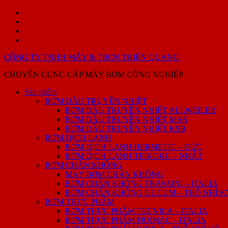
Skip
Sản
to
phẩm
GIỚI
content
THIỆU
PHỤ
SẢN
TÙNG
Liên
PHẨM
–
hệ
CÔNG TY TNHH MÁY & TBCN THIÊN QUANG
SỬA
CHỮA
CHUYÊN CUNG CẤP MÁY BƠM CÔNG NGHIỆP
BƠM
DẦU
Sản phẩm
TRUYỀN
BƠM DẦU TRUYỀN NHIỆT
NHIỆT
BƠM DẦU TRUYỀN NHIỆT ALLWEILER
BƠM DẦU TRUYỀN NHIỆT MAS
BƠM DẦU TRUYỀN NHIỆT KSB
BƠM DỊCH LẠNH
BƠM DỊCH LẠNH HERMETIC – ĐỨC
BƠM DỊCH LẠNH TEIKOKU – NHẬT
BƠM CHÂN KHÔNG
MÁY BƠM CHÂN KHÔNG
BƠM CHÂN KHÔNG TRAVAINI – ITALIA
BƠM CHÂN KHÔNG GUCUM – THỖ NHĨ K
BƠM THỰC PHẨM
BƠM THỰC PHẨM TECNICA – ITALIA
BƠM THỰC PHẨM FlUIMAC – ITALIA