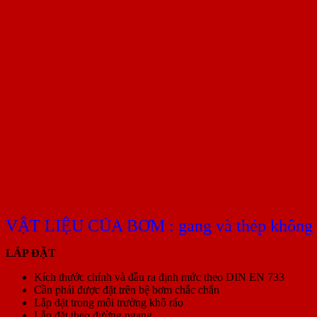
VẬT LIỆU CỦA BƠM : gang và thép không 
LẮP ĐẶT
Kích thước chính và đầu ra định mức theo DIN EN 733
Cần phải được đặt trên bệ bơm chắc chắn
Lắp đặt trong môi trường khô ráo
Lắp đặt theo đường ngang