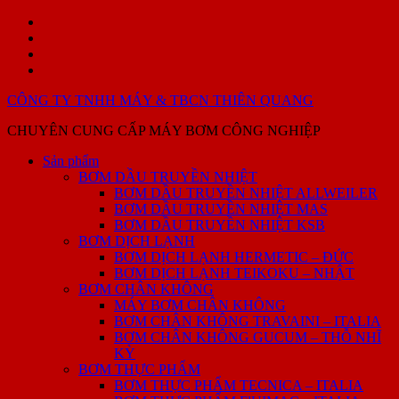
Skip
Sản
to
phẩm
GIỚI
content
THIỆU
PHỤ
SẢN
TÙNG
Liên
PHẨM
–
hệ
CÔNG TY TNHH MÁY & TBCN THIÊN QUANG
SỬA
CHỮA
CHUYÊN CUNG CẤP MÁY BƠM CÔNG NGHIỆP
BƠM
DẦU
Sản phẩm
TRUYỀN
BƠM DẦU TRUYỀN NHIỆT
NHIỆT
BƠM DẦU TRUYỀN NHIỆT ALLWEILER
BƠM DẦU TRUYỀN NHIỆT MAS
BƠM DẦU TRUYỀN NHIỆT KSB
BƠM DỊCH LẠNH
BƠM DỊCH LẠNH HERMETIC – ĐỨC
BƠM DỊCH LẠNH TEIKOKU – NHẬT
BƠM CHÂN KHÔNG
MÁY BƠM CHÂN KHÔNG
BƠM CHÂN KHÔNG TRAVAINI – ITALIA
BƠM CHÂN KHÔNG GUCUM – THỖ NHĨ
KỲ
BƠM THỰC PHẨM
BƠM THỰC PHẨM TECNICA – ITALIA