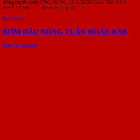
thống truyền nhiệt ỨNG DỤNG CỦA BƠM DẦU TRUYỀN
NHIỆT KSB Được ứng dụng […]
Read more
BƠM DẦU NÓNG TUẦN HOÀN KSB
Leave a comment