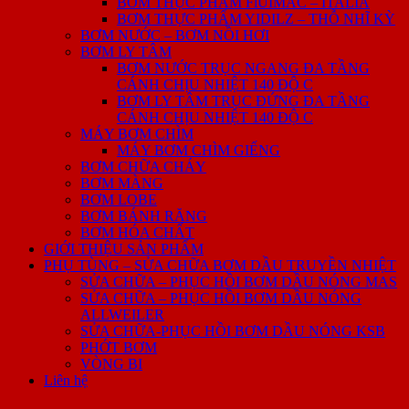
BƠM THỰC PHẨM FlUIMAC – ITALIA
BƠM THỰC PHẨM YIDILZ – THỖ NHĨ KỲ
BƠM NƯỚC – BƠM NỒI HƠI
BƠM LY TÂM
BƠM NƯỚC TRỤC NGANG ĐA TẦNG
CÁNH CHỊU NHIỆT 140 ĐỘ C
BƠM LY TÂM TRỤC ĐỨNG ĐA TẦNG
CÁNH CHỊU NHIỆT 140 ĐỘ C
MÁY BƠM CHÌM
MÁY BƠM CHÌM GIẾNG
BƠM CHỮA CHÁY
BƠM MÀNG
BƠM LOBE
BƠM BÁNH RĂNG
BƠM HÓA CHẤT
GIỚI THIỆU SẢN PHẨM
PHỤ TÙNG – SỬA CHỮA BƠM DẦU TRUYỀN NHIỆT
SỬA CHỮA – PHỤC HỒI BƠM DẦU NÓNG MAS
SỬA CHỮA – PHỤC HỒI BƠM DẦU NÓNG
ALLWEILER
SỬA CHỮA-PHỤC HỒI BƠM DẦU NÓNG KSB
PHỚT BƠM
VÒNG BI
Liên hệ