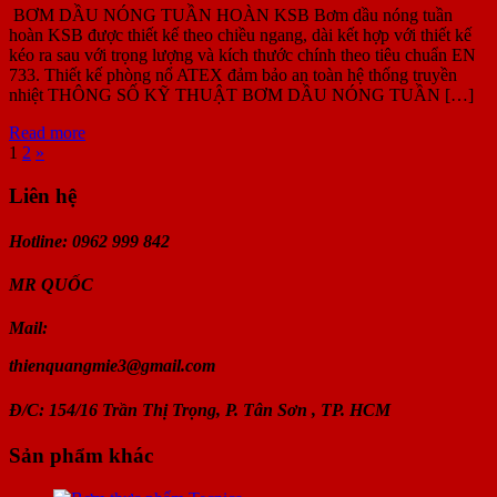
BƠM DẦU NÓNG TUẦN HOÀN KSB Bơm dầu nóng tuần
hoàn KSB được thiết kế theo chiều ngang, dài kết hợp với thiết kế
kéo ra sau với trọng lượng và kích thước chính theo tiêu chuẩn EN
733. Thiết kế phòng nổ ATEX đảm bảo an toàn hệ thống truyền
nhiệt THÔNG SỐ KỸ THUẬT BƠM DẦU NÓNG TUẦN […]
Read more
1
2
»
Liên hệ
Hotline: 0962 999 842
MR
QUỐC
Mail:
thienquangmie3@gmail.com
Đ/C: 154/16 Trần Thị Trọng, P. Tân Sơn , TP. HCM
Sản phẩm khác