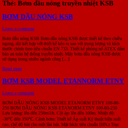
Thẻ:
Bơm dầu nóng truyền nhiệt KSB
BƠM DẦU NÓNG KSB
Leave a comment
Bơm dầu nóng KSB Bơm dầu nóng KSB được thiết kế theo chiều
ngang, dài kết hợp với thiết kế kéo ra sau với trọng lượng và kích
thước chính theo tiêu chuẩn EN 733. Thiết kế phòng nổ ATEX đảm
bảo an toàn hệ thống truyền nhiệt. Máy bơm dầu nóng KSB được
sử dụng trong nhiều ngành công […]
Read more
BƠM KSB MODEL ETANNORM ETNY
Leave a comment
BƠM DẦU NÓNG KSB MODEL ETANORM ETNY 100-80-
250 BƠM DẦU NÓNG KSB ETANORM ETNY 100-80-250
Lưu lượng: lên đến 250m3/h. Cột áp: lên đến 100m. Nhiệt độ:
-30℃ đến 350℃. Cánh bơm: Thiết kế Áp suất Kỹ thuật hiệu suất
cao, chế độ hút cho một lần hút. Mặt bích: tiêu chuẩn DIN.t Trục