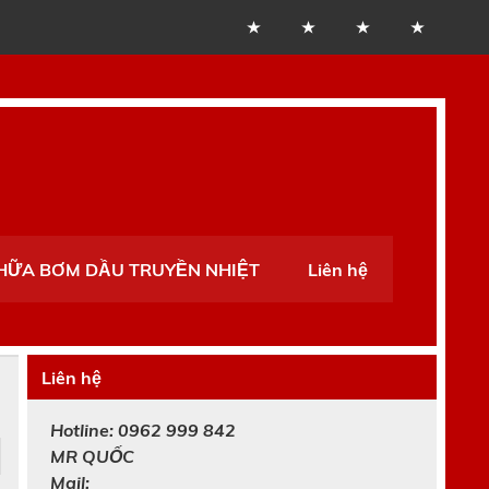
CHỮA BƠM DẦU TRUYỀN NHIỆT
Liên hệ
Liên hệ
Hotline: 0962 999 842
MR
QUỐC
Mail: