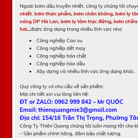
Ngoài bơm dầu truyền nhiệt, công ty chúng tôi chu
nhiệt
,
bơm thực phẩm
,
bơm chân không
,
bơm ly t
nóng DP Hà Lan
,
bơm ly tâm trục đứng
,
bơm chữa
hơi
…
được ứng dụng trong nhiều lĩnh vực như:
Công nghiệp Cao su
Công nghiệp dệt may
Công nghiệp hóa chất
Công nghiệp hóa dầu
Xây dựng và nhiều lĩnh vực ứng dụng khác.
Quý công ty có nhu cầu về sản phẩm:
Mọi chi tiết xin vui lòng liên hệ:
ĐT or ZALO: 0962 999 842 – Mr QUỐC
Email: thienquangmie3@gmail.com
Địa chỉ: 154/16 Trần Thị Trọng, Phường Tâ
Công Ty Thiên Quang chúng tôi luôn mang tới cho 
– Sản phẩm chính hãng, đảm bảo chất lượng.