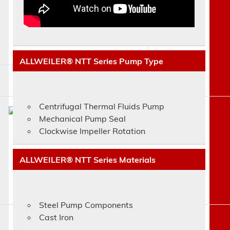
ALLWEILER® NTT Series Pump Type
Centrifugal Thermal Fluids Pump
Mechanical Pump Seal
Clockwise Impeller Rotation
ALLWEILER® NTT Series Materials
Steel Pump Components
Cast Iron