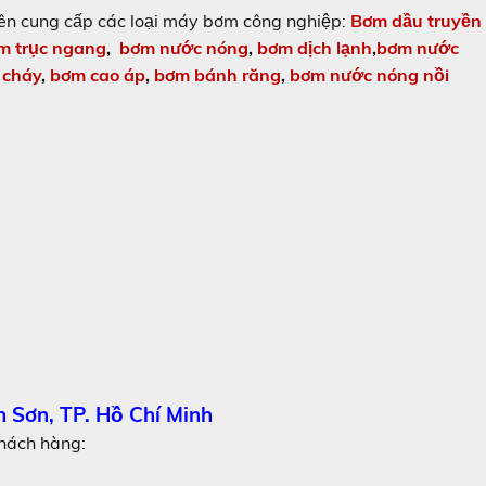
yên cung cấp các loại máy bơm công nghiệp:
Bơm dầu truyền
âm trục ngang
,
bơ
m nước nóng
,
bơm dịch lạnh
,
bơm nước
 cháy
,
bơm cao áp
,
bơm bánh răng
,
bơm nước nóng nồi
n Sơn, TP. Hồ Chí Minh
khách hàng: