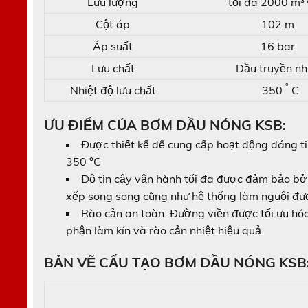
Lưu lượng
tối đa 2000 m³
Cột áp
102 m
Áp suất
16 bar
Lưu chất
Dầu truyền nh
°
Nhiệt độ lưu chất
350
C
ƯU ĐIỂM CỦA BƠM DẦU NÓNG KSB:
Được thiết kế để cung cấp hoạt động đáng ti
350 °C
Độ tin cậy vận hành tối đa được đảm bảo bởi
xếp song song cũng như hệ thống làm nguội đượ
Rào cản an toàn: Đường viền được tối ưu hóa 
phận làm kín và rào cản nhiệt hiệu quả
BẢN VẼ CẤU TẠO BƠM DẦU NÓNG KSB