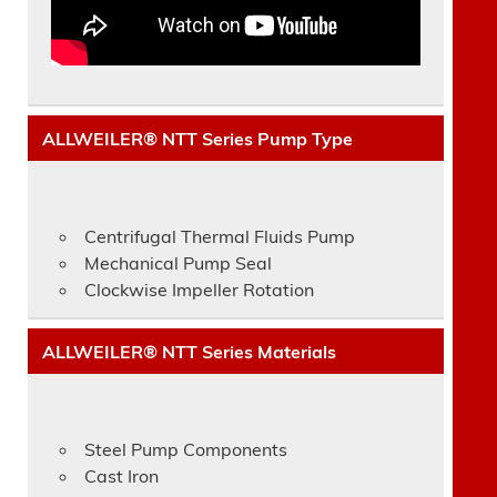
ALLWEILER® NTT Series Pump Type
Centrifugal Thermal Fluids Pump
Mechanical Pump Seal
Clockwise Impeller Rotation
ALLWEILER® NTT Series Materials
Steel Pump Components
Cast Iron