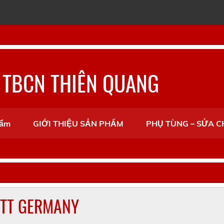
 TBCN THIÊN QUANG
hẩm
GIỚI THIỆU SẢN PHẨM
PHỤ TÙNG – SỬA 
NTT GERMANY