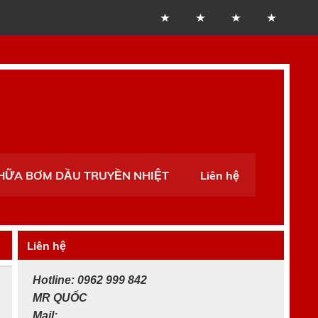
CHỮA BƠM DẦU TRUYỀN NHIỆT
Liên hệ
Liên hệ
Hotline: 0962 999 842
MR
QUỐC
Mail: