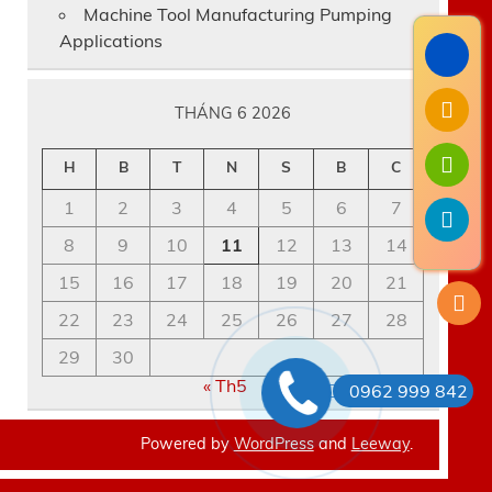
Machine Tool Manufacturing Pumping
Applications
THÁNG 6 2026
H
B
T
N
S
B
C
1
2
3
4
5
6
7
8
9
10
11
12
13
14
15
16
17
18
19
20
21
22
23
24
25
26
27
28
29
30
« Th5
0962 999 842
Powered by
WordPress
and
Leeway
.