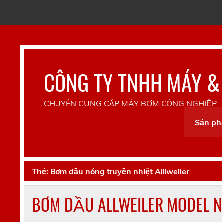
Skip
to
content
CÔNG TY TNHH MÁY &
CHUYÊN CUNG CẤP MÁY BƠM CÔNG NGHIỆP
Sản p
Thẻ:
Bơm dầu nóng truyền nhiệt Alllweiler
BƠM DẦU ALLWEILER MODEL 