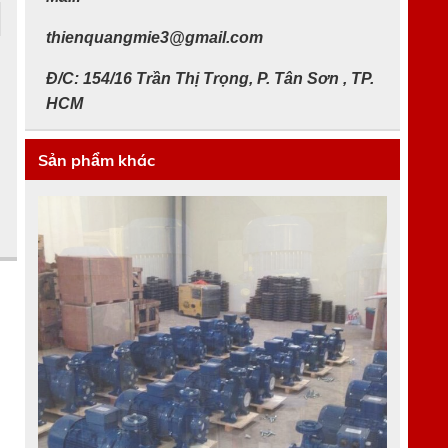
thienquangmie3@gmail.com
Đ/C: 154/16 Trần Thị Trọng, P. Tân Sơn , TP.
HCM
c
Sản phẩm khác