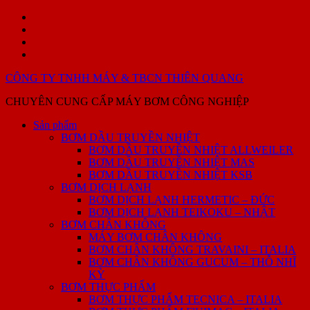
Skip
Sản
to
phẩm
GIỚI
content
THIỆU
PHỤ
SẢN
TÙNG
Liên
PHẨM
–
hệ
CÔNG TY TNHH MÁY & TBCN THIÊN QUANG
SỬA
CHỮA
CHUYÊN CUNG CẤP MÁY BƠM CÔNG NGHIỆP
BƠM
DẦU
Sản phẩm
TRUYỀN
BƠM DẦU TRUYỀN NHIỆT
NHIỆT
BƠM DẦU TRUYỀN NHIỆT ALLWEILER
BƠM DẦU TRUYỀN NHIỆT MAS
BƠM DẦU TRUYỀN NHIỆT KSB
BƠM DỊCH LẠNH
BƠM DỊCH LẠNH HERMETIC – ĐỨC
BƠM DỊCH LẠNH TEIKOKU – NHẬT
BƠM CHÂN KHÔNG
MÁY BƠM CHÂN KHÔNG
BƠM CHÂN KHÔNG TRAVAINI – ITALIA
BƠM CHÂN KHÔNG GUCUM – THỖ NHĨ
KỲ
BƠM THỰC PHẨM
BƠM THỰC PHẨM TECNICA – ITALIA