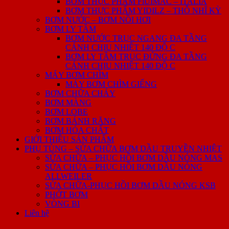
BƠM THỰC PHẨM FlUIMAC – ITALIA
BƠM THỰC PHẨM YIDILZ – THỖ NHĨ KỲ
BƠM NƯỚC – BƠM NỒI HƠI
BƠM LY TÂM
BƠM NƯỚC TRỤC NGANG ĐA TẦNG
CÁNH CHỊU NHIỆT 140 ĐỘ C
BƠM LY TÂM TRỤC ĐỨNG ĐA TẦNG
CÁNH CHỊU NHIỆT 140 ĐỘ C
MÁY BƠM CHÌM
MÁY BƠM CHÌM GIẾNG
BƠM CHỮA CHÁY
BƠM MÀNG
BƠM LOBE
BƠM BÁNH RĂNG
BƠM HÓA CHẤT
GIỚI THIỆU SẢN PHẨM
PHỤ TÙNG – SỬA CHỮA BƠM DẦU TRUYỀN NHIỆT
SỬA CHỮA – PHỤC HỒI BƠM DẦU NÓNG MAS
SỬA CHỮA – PHỤC HỒI BƠM DẦU NÓNG
ALLWEILER
SỬA CHỮA-PHỤC HỒI BƠM DẦU NÓNG KSB
PHỚT BƠM
VÒNG BI
Liên hệ