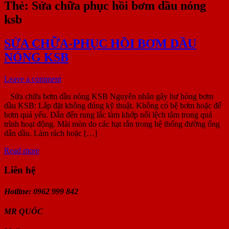
Thẻ:
Sửa chữa phục hồi bơm dầu nóng
ksb
SỬA CHỮA-PHỤC HỒI BƠM DẦU
NÓNG KSB
Leave a comment
Sửa chữa bơm dầu nóng KSB Nguyên nhân gây hư hỏng bơm
dầu KSB: Lắp đặt không đúng kỹ thuật. Không có bệ bơm hoặc đế
bơm quá yếu. Dẫn đến rung lắc làm khớp nối lệch tâm trong quá
trình hoạt động. Mài mòn do các hạt rắn trong hệ thống đường ống
dẫn dầu. Làm rách hoặc […]
Read more
Liên hệ
Hotline: 0962 999 842
MR
QUỐC