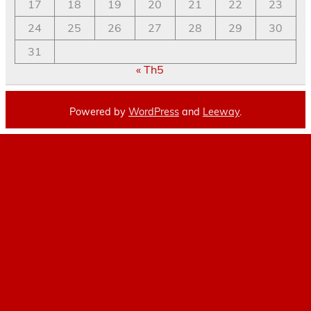
17
18
19
20
21
22
23
24
25
26
27
28
29
30
31
« Th5
Powered by
WordPress
and
Leeway
.