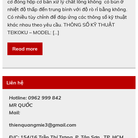
cơ đóng hộp cơ bản xử lý chất lỏng không có bùn ở
nhiệt độ thấp đến trung bình với độ rò rỉ bằng không.
Có nhiều tùy chỉnh để đáp ứng các thông số kỹ thuật
khác nhau theo yêu cầu. THÔNG SỐ KỸ THUẬT
TEIKOKU – MODEL: […]
Read more
Liên hệ
Hotline: 0962 999 842
MR
QUỐC
Mail:
thienquangmie3@gmail.com
Đ/C: 154/16 Trần Thị Trọng, P. Tân Sơn , TP. HCM