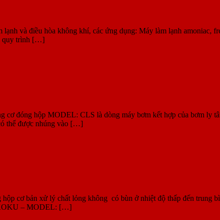
h và điều hòa không khí, các ứng dụng: Máy làm lạnh amoniac, freon
à quy trình […]
p MODEL: CLS là dòng máy bơm kết hợp của bơm ly tâm và động 
 có thể được nhúng vào […]
n xử lý chất lỏng không có bùn ở nhiệt độ thấp đến trung bình v
EIKOKU – MODEL: […]