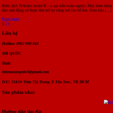
Bơm dịch Teikoku model R – Loại tuần hoàn ngược: Máy bơm động cơ đ
làm mát động cơ được đưa trở lại vùng hơi của bể hút. Đảm bảo […]
Read more
1
2
»
Liên hệ
Hotline: 0962 999 842
MR
QUỐC
Mail:
thienquangmie3@gmail.com
Đ/C: 154/16 Trần Thị Trọng, P. Tân Sơn , TP. HCM
Sản phẩm khác
Hướng dẫn lắp đặt