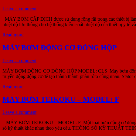
Leave a comment
MÁY BƠM CẤP DỊCH được sử dụng rộng rãi trong các thiết bị làm lạn
nhiệt độ lưu thông cho hệ thống kiểm soát nhiệt độ của thiết bị y tế v
Read more
MÁY BƠM ĐỘNG CƠ ĐÓNG HỘP
Leave a comment
MÁY BƠM ĐỘNG CƠ ĐÓNG HỘP MODEL: CLS Máy bơm động cơ đóng hộ
truyền động động cơ để tạo thành thành phần rôto cùng nhau. Stator
Read more
MÁY BƠM TEIKOKU – MODEL: F
Leave a comment
MÁY BƠM TEIKOKU – MODEL: F Một loại bơm động cơ đóng hộp cơ bả
số kỹ thuật khác nhau theo yêu cầu. THÔNG SỐ KỸ THUẬT T