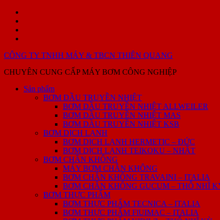
Skip
Sản
to
phẩm
GIỚI
content
THIỆU
PHỤ
SẢN
TÙNG
Liên
PHẨM
–
hệ
CÔNG TY TNHH MÁY & TBCN THIÊN QUANG
SỬA
CHỮA
CHUYÊN CUNG CẤP MÁY BƠM CÔNG NGHIỆP
BƠM
DẦU
Sản phẩm
TRUYỀN
BƠM DẦU TRUYỀN NHIỆT
NHIỆT
BƠM DẦU TRUYỀN NHIỆT ALLWEILER
BƠM DẦU TRUYỀN NHIỆT MAS
BƠM DẦU TRUYỀN NHIỆT KSB
BƠM DỊCH LẠNH
BƠM DỊCH LẠNH HERMETIC – ĐỨC
BƠM DỊCH LẠNH TEIKOKU – NHẬT
BƠM CHÂN KHÔNG
MÁY BƠM CHÂN KHÔNG
BƠM CHÂN KHÔNG TRAVAINI – ITALIA
BƠM CHÂN KHÔNG GUCUM – THỖ NHĨ K
BƠM THỰC PHẨM
BƠM THỰC PHẨM TECNICA – ITALIA
BƠM THỰC PHẨM FlUIMAC – ITALIA