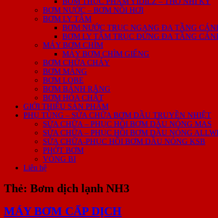
BƠM THỰC PHẨM YIDILZ – THỖ NHĨ KỲ
BƠM NƯỚC – BƠM NỒI HƠI
BƠM LY TÂM
BƠM NƯỚC TRỤC NGANG ĐA TẦNG CÁNH 
BƠM LY TÂM TRỤC ĐỨNG ĐA TẦNG CÁNH 
MÁY BƠM CHÌM
MÁY BƠM CHÌM GIẾNG
BƠM CHỮA CHÁY
BƠM MÀNG
BƠM LOBE
BƠM BÁNH RĂNG
BƠM HÓA CHẤT
GIỚI THIỆU SẢN PHẨM
PHỤ TÙNG – SỬA CHỮA BƠM DẦU TRUYỀN NHIỆT
SỬA CHỮA – PHỤC HỒI BƠM DẦU NÓNG MAS
SỬA CHỮA – PHỤC HỒI BƠM DẦU NÓNG ALLW
SỬA CHỮA-PHỤC HỒI BƠM DẦU NÓNG KSB
PHỚT BƠM
VÒNG BI
Liên hệ
Thẻ:
Bơm dịch lạnh NH3
MÁY BƠM CẤP DỊCH