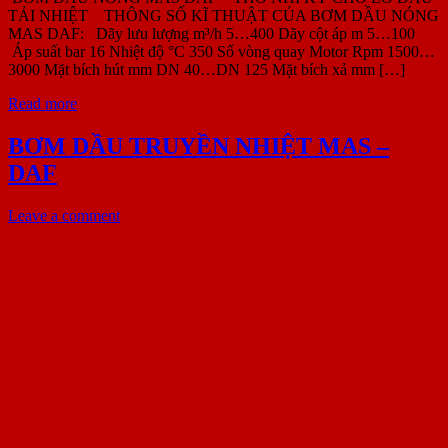
TẢI NHIỆT THÔNG SỐ KĨ THUẬT CỦA BƠM DẦU NÓNG
MAS DAF: Dãy lưu lượng m³/h 5…400 Dãy cột áp m 5…100
Áp suất bar 16 Nhiệt độ °C 350 Số vòng quay Motor Rpm 1500…
3000 Mặt bích hút mm DN 40…DN 125 Mặt bích xả mm […]
Read more
BƠM DẦU TRUYỀN NHIỆT MAS –
DAF
Leave a comment