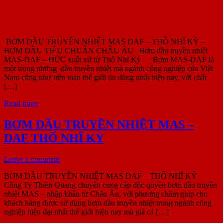
BƠM DẦU TRUYỀN NHIỆT MAS DAF – THỖ NHĨ KỲ –
BƠM DẦU TIÊU CHUẨN CHÂU ÂU Bơm dầu truyền nhiệt
MAS-DAF – ĐỨC xuất xứ từ Thổ Nhĩ Kỳ Bơm MAS-DAF là
một trong những dầu truyền nhiệt mà ngành công nghiệp của Việt
Nam cũng như trên toàn thế giới tin dùng nhất hiện nay, với chất
[…]
Read more
BƠM DẦU TRUYỀN NHIỆT MAS –
DAF THỔ NHĨ KỲ
Leave a comment
BƠM DẦU TRUYỀN NHIỆT MAS DAF – THỔ NHĨ KỲ
Công Ty Thiên Quang chuyên cung cấp độc quyền bơm dầu truyền
nhiệt MAS – nhập khẩu từ Châu Âu, với phương châm giúp cho
khách hàng được sử dụng bơm dầu truyền nhiệt trong ngành công
nghiệp hiện đại nhất thế giới hiện nay mà giá cả […]