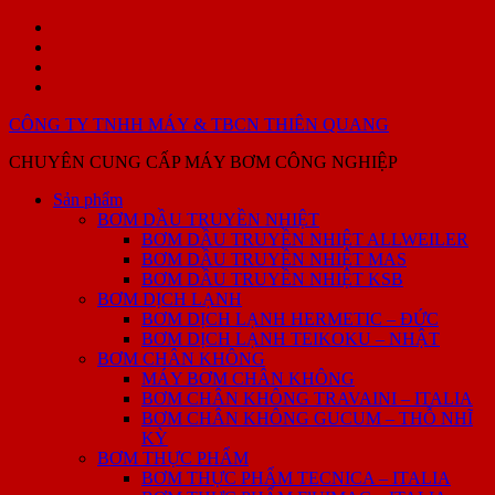
Skip
Sản
to
phẩm
GIỚI
content
THIỆU
PHỤ
SẢN
TÙNG
Liên
PHẨM
–
hệ
CÔNG TY TNHH MÁY & TBCN THIÊN QUANG
SỬA
CHỮA
CHUYÊN CUNG CẤP MÁY BƠM CÔNG NGHIỆP
BƠM
DẦU
Sản phẩm
TRUYỀN
BƠM DẦU TRUYỀN NHIỆT
NHIỆT
BƠM DẦU TRUYỀN NHIỆT ALLWEILER
BƠM DẦU TRUYỀN NHIỆT MAS
BƠM DẦU TRUYỀN NHIỆT KSB
BƠM DỊCH LẠNH
BƠM DỊCH LẠNH HERMETIC – ĐỨC
BƠM DỊCH LẠNH TEIKOKU – NHẬT
BƠM CHÂN KHÔNG
MÁY BƠM CHÂN KHÔNG
BƠM CHÂN KHÔNG TRAVAINI – ITALIA
BƠM CHÂN KHÔNG GUCUM – THỖ NHĨ
KỲ
BƠM THỰC PHẨM
BƠM THỰC PHẨM TECNICA – ITALIA