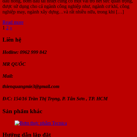
dầu nóng, bơm dầu tải nhiệt cũng có một vai trò hết sức quan trọng,
được sử dụng cho cả ngành công nghiệp như, ngành cơ khí, công
nghiệp may, ngành xây dựng…và rất nhiều nữa, trong khi […]
Read more
1
2
»
Liên hệ
Hotline: 0962 999 842
MR
QUỐC
Mail:
thienquangmie3@gmail.com
Đ/C: 154/16 Trần Thị Trọng, P. Tân Sơn , TP. HCM
Sản phẩm khác
Hướng dẫn lắp đặt