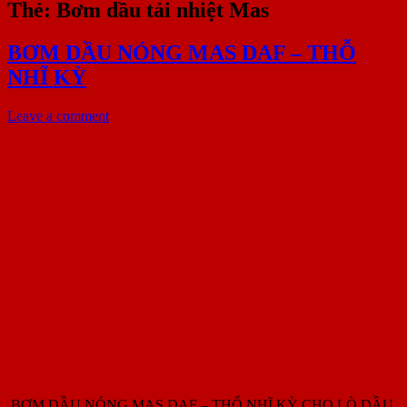
Thẻ:
Bơm dầu tải nhiệt Mas
BƠM DẦU NÓNG MAS DAF – THỖ
NHĨ KỲ
Leave a comment
BƠM DẦU NÓNG MAS DAF – THỔ NHĨ KỲ CHO LÒ DẦU