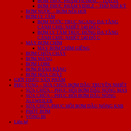
BƠM THỰC PHẨM FlUIMAC – ITALIA
BƠM THỰC PHẨM YIDILZ – THỖ NHĨ KỲ
BƠM NƯỚC – BƠM NỒI HƠI
BƠM LY TÂM
BƠM NƯỚC TRỤC NGANG ĐA TẦNG
CÁNH CHỊU NHIỆT 140 ĐỘ C
BƠM LY TÂM TRỤC ĐỨNG ĐA TẦNG
CÁNH CHỊU NHIỆT 140 ĐỘ C
MÁY BƠM CHÌM
MÁY BƠM CHÌM GIẾNG
BƠM CHỮA CHÁY
BƠM MÀNG
BƠM LOBE
BƠM BÁNH RĂNG
BƠM HÓA CHẤT
GIỚI THIỆU SẢN PHẨM
PHỤ TÙNG – SỬA CHỮA BƠM DẦU TRUYỀN NHIỆT
SỬA CHỮA – PHỤC HỒI BƠM DẦU NÓNG MAS
SỬA CHỮA – PHỤC HỒI BƠM DẦU NÓNG
ALLWEILER
SỬA CHỮA-PHỤC HỒI BƠM DẦU NÓNG KSB
PHỚT BƠM
VÒNG BI
Liên hệ