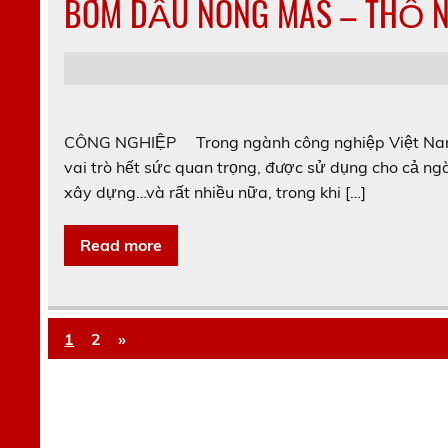
BƠM DẦU NÓNG MAS – THỔ N
CÔNG NGHIỆP Trong ngành công nghiệp Việt Nam hi
vai trò hết sức quan trọng, được sử dụng cho cả n
xây dựng…và rất nhiều nữa, trong khi […]
Read more
1
2
»