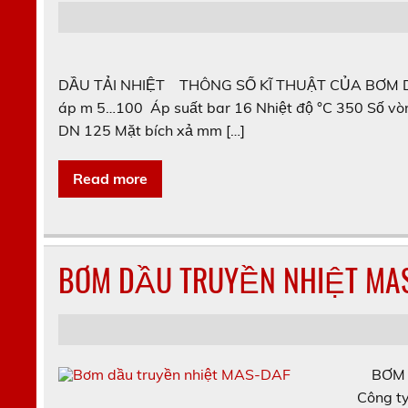
DẦU TẢI NHIỆT THÔNG SỐ KĨ THUẬT CỦA BƠM DẦ
áp m 5…100 Áp suất bar 16 Nhiệt độ °C 350 Số 
DN 125 Mặt bích xả mm […]
Read more
BƠM DẦU TRUYỀN NHIỆT MAS
BƠM D
Công ty