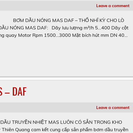
Leave a comment
BƠM DẦU NÓNG MAS DAF – THỔ NHĨ KỲ CHO LÒ
U NÓNG MAS DAF: Dãy lưu lượng m³/h 5…400 Dãy cột
vòng quay Motor Rpm 1500…3000 Mặt bích hút mm DN 40…
 – DAF
Leave a comment
ẦU TRUYỀN NHIỆT MAS LUÔN CÓ SẴN TRONG KHO
 Thiên Quang cam kết cung cấp sản phẩm bơm dầu truyền