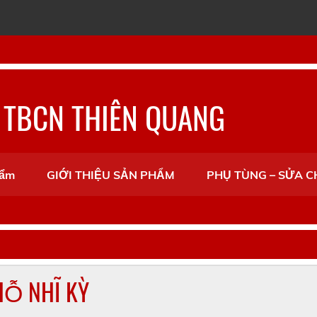
 TBCN THIÊN QUANG
hẩm
GIỚI THIỆU SẢN PHẨM
PHỤ TÙNG – SỬA 
HỖ NHĨ KỲ