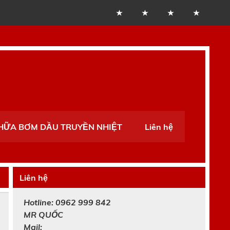
CHỮA BƠM DẦU TRUYỀN NHIỆT
Liên hệ
Liên hệ
Hotline: 0962 999 842
MR
QUỐC
Mail: