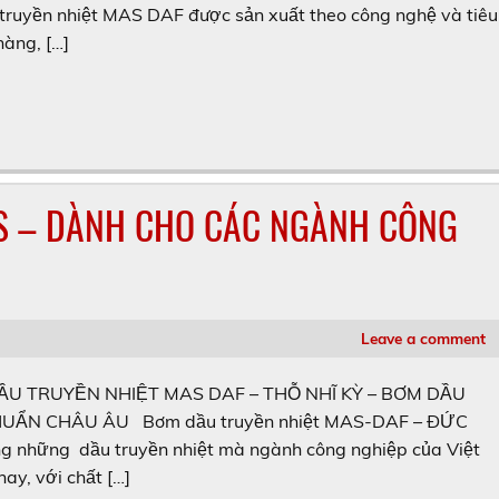
 truyền nhiệt MAS DAF được sản xuất theo công nghệ và tiêu
hàng, […]
 – DÀNH CHO CÁC NGÀNH CÔNG
Leave a comment
U TRUYỀN NHIỆT MAS DAF – THỖ NHĨ KỲ – BƠM DẦU
HUẨN CHÂU ÂU Bơm dầu truyền nhiệt MAS-DAF – ĐỨC
 những dầu truyền nhiệt mà ngành công nghiệp của Việt
ay, với chất […]