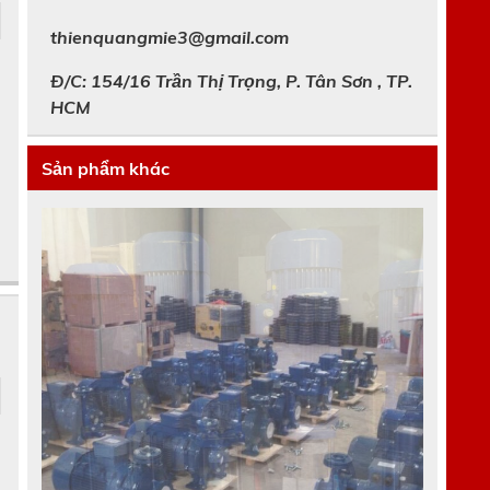
thienquangmie3@gmail.com
Đ/C: 154/16 Trần Thị Trọng, P. Tân Sơn , TP.
HCM
Sản phẩm khác