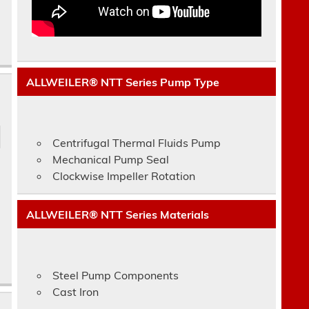
ALLWEILER® NTT Series Pump Type
Centrifugal Thermal Fluids Pump
Mechanical Pump Seal
Clockwise Impeller Rotation
ALLWEILER® NTT Series Materials
Steel Pump Components
Cast Iron