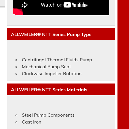
ALLWEILER® NTT Series Pump Type
Centrifugal Thermal Fluids Pump
Mechanical Pump Seal
Clockwise Impeller Rotation
ALLWEILER® NTT Series Materials
Steel Pump Components
Cast Iron