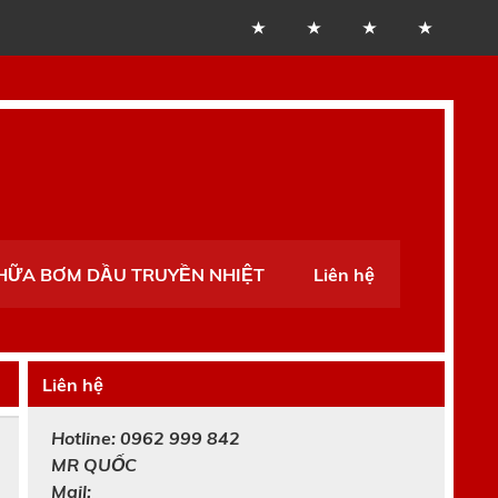
CHỮA BƠM DẦU TRUYỀN NHIỆT
Liên hệ
Liên hệ
Hotline: 0962 999 842
MR
QUỐC
Mail: