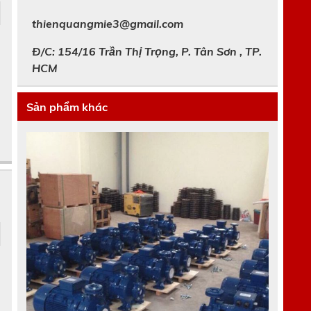
thienquangmie3@gmail.com
Đ/C: 154/16 Trần Thị Trọng, P. Tân Sơn , TP.
HCM
Sản phẩm khác
h